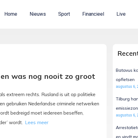
Home
Nieuws
Sport
Financieel
Live
Recent
Batavus ko
 en was nog nooit zo groot
opfietsen
augustus 6, 
ls extreem rechts. Rusland is uit op politieke
Tilburg ha
anden gebruiken Nederlandse criminele netwerken
emissiezon
 wordt bedreigd moet iedereen beseffen,
augustus 6, 
der’ wordt.
Arrestatie
en vindt m