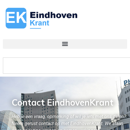
Contact EindhovenKrant
Heb je een vraag, opmerking of wil je iets met ons delen?
Neem gerust contact op met EindhovenKrant. We staan