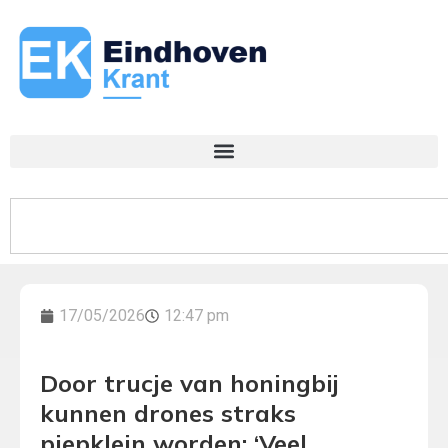
17/05/2026
12:47 pm
Door trucje van honingbij
kunnen drones straks
piepklein worden: ‘Veel