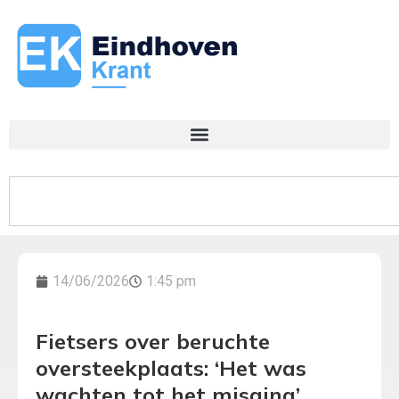
14/06/2026
1:45 pm
Fietsers over beruchte
oversteekplaats: ‘Het was
wachten tot het misging’