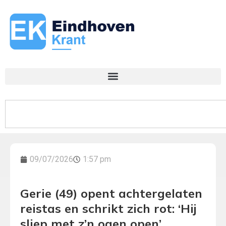
09/07/2026
1:57 pm
Gerie (49) opent achtergelaten
reistas en schrikt zich rot: ‘Hij
sliep met z’n ogen open’