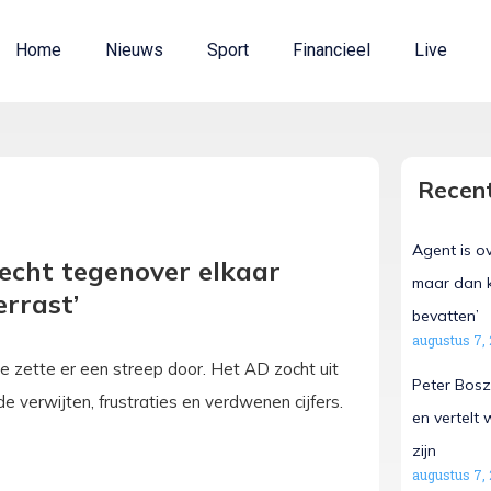
Home
Nieuws
Sport
Financieel
Live
Recent
Agent is o
echt tegenover elkaar
maar dan k
errast’
bevatten’
augustus 7,
 zette er een streep door. Het AD zocht uit
Peter Bosz
 verwijten, frustraties en verdwenen cijfers.
en vertelt
zijn
augustus 7,