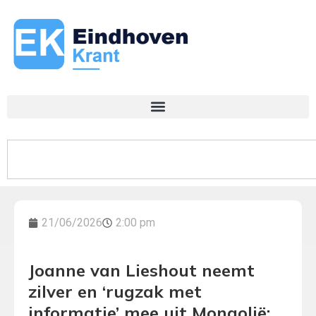
21/06/2026
2:00 pm
Joanne van Lieshout neemt
zilver en ‘rugzak met
informatie’ mee uit Mongolië: