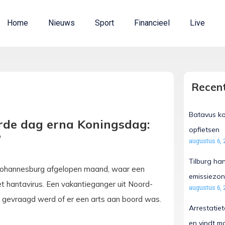
Home
Nieuws
Sport
Financieel
Live
Recent
Batavus ko
rde dag erna Koningsdag:
opfietsen
’
augustus 6, 
Tilburg ha
 Johannesburg afgelopen maand, waar een
emissiezon
hantavirus. Een vakantieganger uit Noord-
augustus 6, 
 er gevraagd werd of er een arts aan boord was.
Arrestatie
en vindt m