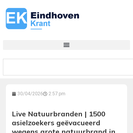
30/04/2026
2:57 pm
Live Natuurbranden | 1500
asielzoekers geëvacueerd
wegens grote natuurbrand in