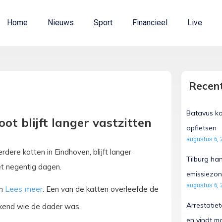
Home
Nieuws
Sport
Financieel
Live
Recent
Batavus ko
t blijft langer vastzitten
opfietsen
augustus 6, 
ere katten in Eindhoven, blijft langer
Tilburg ha
et negentig dagen.
emissiezon
augustus 6, 
an
. Een van de katten overleefde de
Arrestatie
ekend wie de dader was.
en vindt m