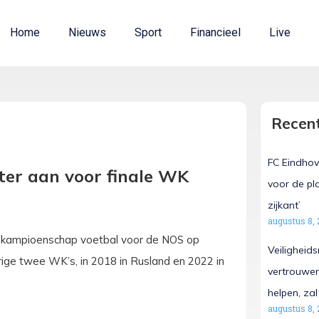
Home
Nieuws
Sport
Financieel
Live
Recent
FC Eindhov
er aan voor finale WK
voor de pl
zijkant’
augustus 8, 
eldkampioenschap voetbal voor de NOS op
Veiligheid
ige twee WK’s, in 2018 in Rusland en 2022 in
vertrouwen
helpen, zal
augustus 8, 