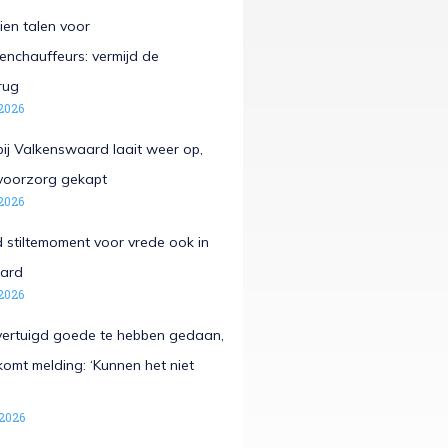
ien talen voor
nchauffeurs: vermijd de
rug
2026
ij Valkenswaard laait weer op,
voorzorg gekapt
2026
 stiltemoment voor vrede ook in
ard
2026
vertuigd goede te hebben gedaan,
omt melding: ‘Kunnen het niet
 2026