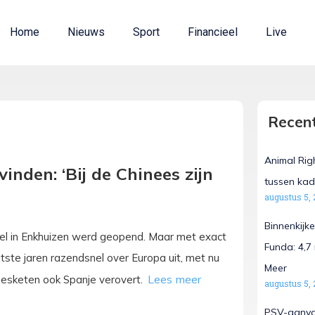
Home
Nieuws
Sport
Financieel
Live
Recent
Animal Rig
inden: ‘Bij de Chinees zijn
tussen kad
augustus 5, 
Binnenkijk
nkel in Enkhuizen werd geopend. Maar met exact
Funda: 4,7
atste jaren razendsnel over Europa uit, met nu
Meer
jesketen ook Spanje verovert.
augustus 5, 
PSV-aanvall