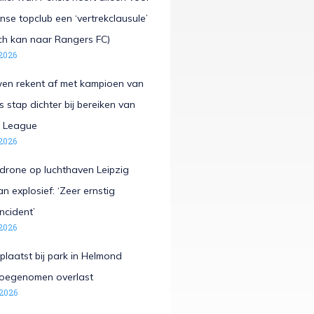
se topclub een ‘vertrekclausule’
ch kan naar Rangers FC)
2026
en rekent af met kampioen van
s stap dichter bij bereiken van
 League
2026
rone op luchthaven Leipzig
n explosief: ‘Zeer ernstig
incident’
2026
laatst bij park in Helmond
oegenomen overlast
 2026