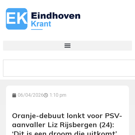
06/04/2026
1:10 pm
Oranje-debuut lonkt voor PSV-
aanvaller Liz Rijsbergen (24):
‘Dit is een droom die uitkomt’