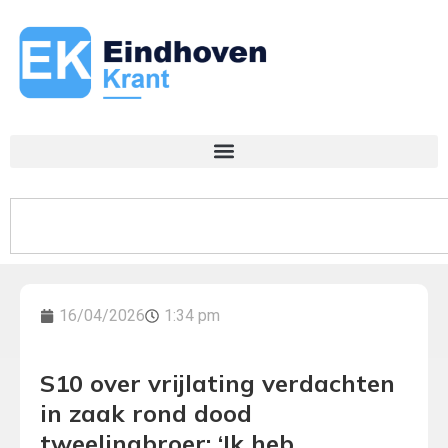
16/04/2026
1:34 pm
S10 over vrijlating verdachten
in zaak rond dood
tweelingbroer: ‘Ik heb