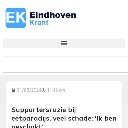
31/05/2026
11:16 am
Supportersruzie bij
eetparadijs, veel schade: ‘Ik ben
geschokt’