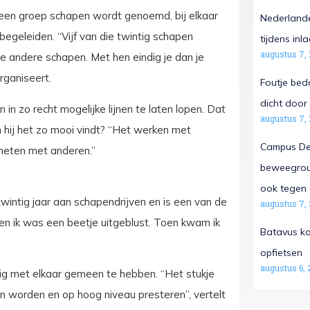
s een groep schapen wordt genoemd, bij elkaar
Nederlande
 begeleiden. “Vijf van die twintig schapen
tijdens in
augustus 7,
andere schapen. Met hen eindig je dan je
rganiseert.
Foutje beda
dicht door 
in zo recht mogelijke lijnen te laten lopen. Dat
augustus 7,
 hij het zo mooi vindt? “Het werken met
Campus De 
 meten met anderen.”
beweegrout
ook tegen 
twintig jaar aan schapendrijven en is een van de
augustus 7,
 en ik was een beetje uitgeblust. Toen kwam ik
Batavus ko
opfietsen
augustus 6, 
nig met elkaar gemeen te hebben. “Het stukje
 in worden en op hoog niveau presteren”, vertelt