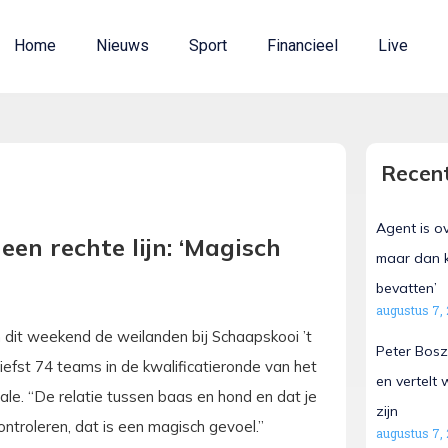
Home
Nieuws
Sport
Financieel
Live
Recent
Agent is o
een rechte lijn: ‘Magisch
maar dan k
bevatten’
augustus 7,
 dit weekend de weilanden bij Schaapskooi ’t
Peter Bosz
efst 74 teams in de kwalificatieronde van het
en vertelt
le. “De relatie tussen baas en hond en dat je
zijn
ntroleren, dat is een magisch gevoel.”
augustus 7,