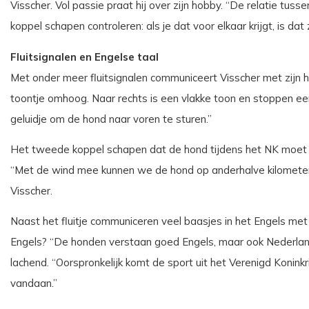
Visscher. Vol passie praat hij over zijn hobby. “De relatie tu
koppel schapen controleren: als je dat voor elkaar krijgt, is dat
Fluitsignalen en Engelse taal
Met onder meer fluitsignalen communiceert Visscher met zijn hond.
toontje omhoog. Naar rechts is een vlakke toon en stoppen ee
geluidje om de hond naar voren te sturen.”
Het tweede koppel schapen dat de hond tijdens het NK moet o
“Met de wind mee kunnen we de hond op anderhalve kilometer a
Visscher.
Naast het fluitje communiceren veel baasjes in het Engels me
Engels? “De honden verstaan goed Engels, maar ook Nederlands
lachend. “Oorspronkelijk komt de sport uit het Verenigd Konin
vandaan.”