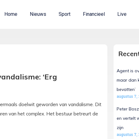
Home
Nieuws
Sport
Financieel
Live
Recent
Agent is o
vandalisme: ‘Erg
maar dan k
bevatten’
augustus 7,
 meermaals doelwit geworden van vandalisme. Dit
Peter Bosz
ren van het complex. Het bestuur betreurt de
en vertelt
zijn
augustus 7,