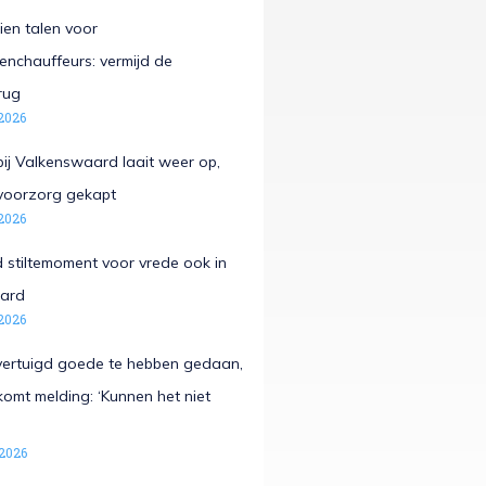
ien talen voor
nchauffeurs: vermijd de
rug
2026
ij Valkenswaard laait weer op,
voorzorg gekapt
2026
 stiltemoment voor vrede ook in
ard
2026
vertuigd goede te hebben gedaan,
omt melding: ‘Kunnen het niet
 2026