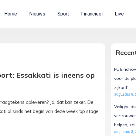
Home
Nieuws
Sport
Financieel
Live
Recent
FC Eindhov
rt: Essakkati is ineens op
voor de pl
zijkant’
augustus 8, 
raagtekens opleveren? Ja, dat kan zeker. De
Veiligheid
ti al sinds het begin van deze week ‘op stage’
vertrouwen
helpen, zal
augustus 8, 