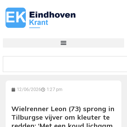
12/06/2026
1:27 pm
Wielrenner Leon (73) sprong in
Tilburgse vijver om kleuter te
redden: ‘Met een koud lichaam,