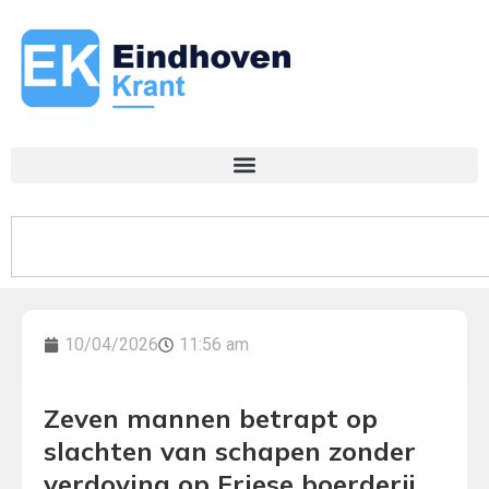
10/04/2026
11:56 am
Zeven mannen betrapt op
slachten van schapen zonder
verdoving op Friese boerderij