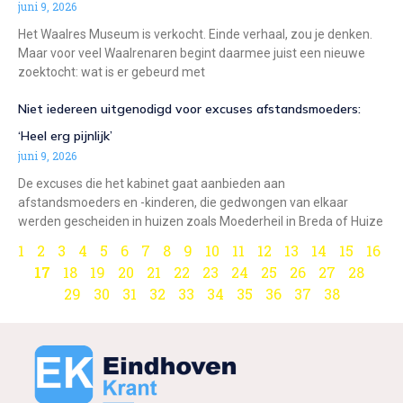
juni 9, 2026
Het Waalres Museum is verkocht. Einde verhaal, zou je denken.
Maar voor veel Waalrenaren begint daarmee juist een nieuwe
zoektocht: wat is er gebeurd met
Niet iedereen uitgenodigd voor excuses afstandsmoeders:
‘Heel erg pijnlijk’
juni 9, 2026
De excuses die het kabinet gaat aanbieden aan
afstandsmoeders en -kinderen, die gedwongen van elkaar
werden gescheiden in huizen zoals Moederheil in Breda of Huize
1
2
3
4
5
6
7
8
9
10
11
12
13
14
15
16
17
18
19
20
21
22
23
24
25
26
27
28
29
30
31
32
33
34
35
36
37
38