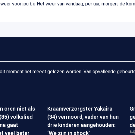
 weer voor jou bij. Het weer van vandaag, per uur, morgen, de ko
p dit moment het meest gelezen worden. Van opvallende gebeurte
n oren niet als
Kraamverzorgster Yakaira
Gr
85) volkslied
(34) vermoord, vader van hun
ge
rna gaat
drie kinderen aangehouden:
de
aug
t veel beter
‘We zijn in shock’