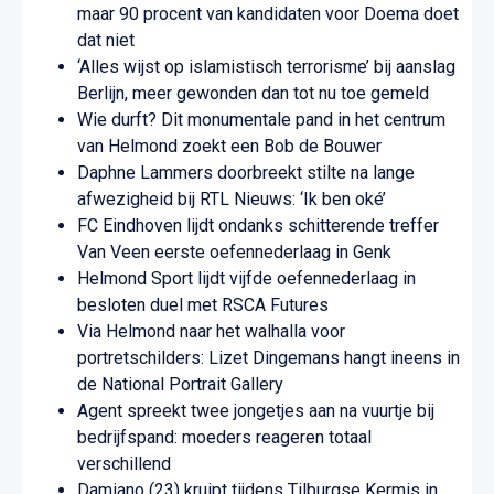
maar 90 procent van kandidaten voor Doema doet
dat niet
‘Alles wijst op islamistisch terrorisme’ bij aanslag
Berlijn, meer gewonden dan tot nu toe gemeld
Wie durft? Dit monumentale pand in het centrum
van Helmond zoekt een Bob de Bouwer
Daphne Lammers doorbreekt stilte na lange
afwezigheid bij RTL Nieuws: ‘Ik ben oké’
FC Eindhoven lijdt ondanks schitterende treffer
Van Veen eerste oefennederlaag in Genk
Helmond Sport lijdt vijfde oefennederlaag in
besloten duel met RSCA Futures
Via Helmond naar het walhalla voor
portretschilders: Lizet Dingemans hangt ineens in
de National Portrait Gallery
Agent spreekt twee jongetjes aan na vuurtje bij
bedrijfspand: moeders reageren totaal
verschillend
Damiano (23) kruipt tijdens Tilburgse Kermis in