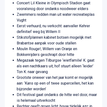
Concert Lil Kleine in Olympisch Stadion gaat
vooralsnog door ondanks noodweer elders
Zwemmers redden man uit water recreatieplas
Vught
Eerst verhuurd, nu verkocht: aanvaller Kehrer
definitief weg bij Willem II
Stikstofplannen kabinet botsen mogelijk met
Brabantse aanpak voor oude stallen
Moulin Rouge!, Willem van Oranje en
Bokkenrijders geschrapt door hitte
Megazaak tegen Tilburgse ‘wietfamilie’ K. gaat
als een nachtkaars uit; hof stuurt alleen ‘leider’
Ton K. naar gevang
Grootste onweer van het jaar komt er mogelijk
aan: ‘Kans op een of twee supercellen, het kan
bijzonder worden’
Dit festival gaat ondanks de hitte wel door, maar
is helemaal uitverkocht
Rechter geeft groen licht: bouw tijdelijk azc in