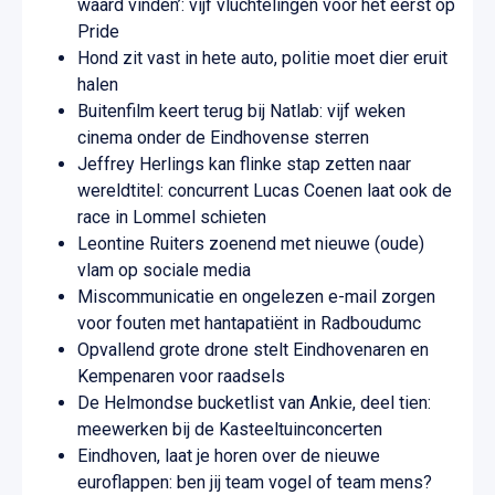
waard vinden’: vijf vluchtelingen voor het eerst op
Pride
Hond zit vast in hete auto, politie moet dier eruit
halen
Buitenfilm keert terug bij Natlab: vijf weken
cinema onder de Eindhovense sterren
Jeffrey Herlings kan flinke stap zetten naar
wereldtitel: concurrent Lucas Coenen laat ook de
race in Lommel schieten
Leontine Ruiters zoenend met nieuwe (oude)
vlam op sociale media
Miscommunicatie en ongelezen e-mail zorgen
voor fouten met hantapatiënt in Radboudumc
Opvallend grote drone stelt Eindhovenaren en
Kempenaren voor raadsels
De Helmondse bucketlist van Ankie, deel tien:
meewerken bij de Kasteeltuinconcerten
Eindhoven, laat je horen over de nieuwe
euroflappen: ben jij team vogel of team mens?