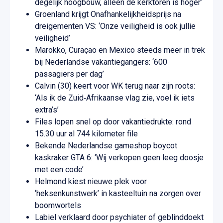
degelijk hoogbouw, alleen de kerktoren is hoger’
Groenland krijgt Onafhankelijkheidsprijs na
dreigementen VS: ‘Onze veiligheid is ook jullie
veiligheid’
Marokko, Curaçao en Mexico steeds meer in trek
bij Nederlandse vakantiegangers: ‘600
passagiers per dag’
Calvin (30) keert voor WK terug naar zijn roots:
‘Als ik de Zuid‑Afrikaanse vlag zie, voel ik iets
extra’s’
Files lopen snel op door vakantiedrukte: rond
15.30 uur al 744 kilometer file
Bekende Nederlandse gameshop boycot
kaskraker GTA 6: ‘Wij verkopen geen leeg doosje
met een code’
Helmond kiest nieuwe plek voor
‘heksenkunstwerk’ in kasteeltuin na zorgen over
boomwortels
Labiel verklaard door psychiater of geblinddoekt