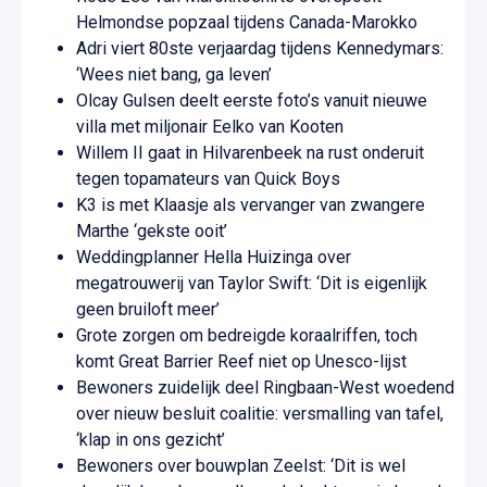
Helmondse popzaal tijdens Canada-Marokko
Adri viert 80ste verjaardag tijdens Kennedymars:
‘Wees niet bang, ga leven’
Olcay Gulsen deelt eerste foto’s vanuit nieuwe
villa met miljonair Eelko van Kooten
Willem II gaat in Hilvarenbeek na rust onderuit
tegen topamateurs van Quick Boys
K3 is met Klaasje als vervanger van zwangere
Marthe ‘gekste ooit’
Weddingplanner Hella Huizinga over
megatrouwerij van Taylor Swift: ‘Dit is eigenlijk
geen bruiloft meer’
Grote zorgen om bedreigde koraalriffen, toch
komt Great Barrier Reef niet op Unesco-lijst
Bewoners zuidelijk deel Ringbaan-West woedend
over nieuw besluit coalitie: versmalling van tafel,
‘klap in ons gezicht’
Bewoners over bouwplan Zeelst: ‘Dit is wel