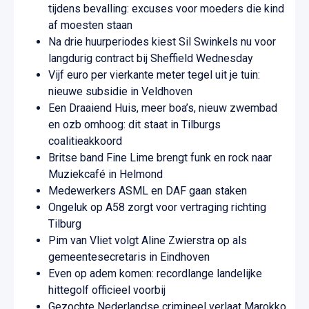
tijdens bevalling: excuses voor moeders die kind
af moesten staan
Na drie huurperiodes kiest Sil Swinkels nu voor
langdurig contract bij Sheffield Wednesday
Vijf euro per vierkante meter tegel uit je tuin:
nieuwe subsidie in Veldhoven
Een Draaiend Huis, meer boa’s, nieuw zwembad
en ozb omhoog: dit staat in Tilburgs
coalitieakkoord
Britse band Fine Lime brengt funk en rock naar
Muziekcafé in Helmond
Medewerkers ASML en DAF gaan staken
Ongeluk op A58 zorgt voor vertraging richting
Tilburg
Pim van Vliet volgt Aline Zwierstra op als
gemeentesecretaris in Eindhoven
Even op adem komen: recordlange landelijke
hittegolf officieel voorbij
Gezochte Nederlandse crimineel verlaat Marokko,