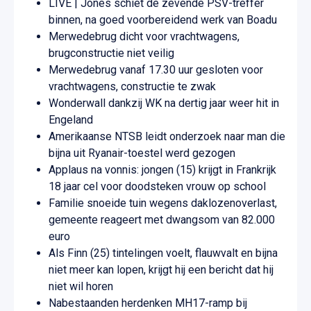
LIVE | Jones schiet de zevende PSV-treffer
binnen, na goed voorbereidend werk van Boadu
Merwedebrug dicht voor vrachtwagens,
brugconstructie niet veilig
Merwedebrug vanaf 17.30 uur gesloten voor
vrachtwagens, constructie te zwak
Wonderwall dankzij WK na dertig jaar weer hit in
Engeland
Amerikaanse NTSB leidt onderzoek naar man die
bijna uit Ryanair-toestel werd gezogen
Applaus na vonnis: jongen (15) krijgt in Frankrijk
18 jaar cel voor doodsteken vrouw op school
Familie snoeide tuin wegens daklozenoverlast,
gemeente reageert met dwangsom van 82.000
euro
Als Finn (25) tintelingen voelt, flauwvalt en bijna
niet meer kan lopen, krijgt hij een bericht dat hij
niet wil horen
Nabestaanden herdenken MH17-ramp bij