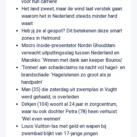
voor hun carrière’
Het land zweet, maar de wind laat verstek gaan:
waarom het in Nederland steeds minder hard
waait
Heb jij ze al gespot? Dit betekenen deze smart
zones in Helmond
Mocro Inside-presentator Nordin Ghouddani
verwacht uitputtingsslag tussen Nederland en
Marokko: ‘Winnen met dank aan keeper Bounou’
‘Tonnen’ aan schadeclaims na nacht vol hagel- en
brandschade: ‘Hagelstenen zo groot als je
handpalm’
Man (35) die zaterdag uit zwemplas in Vught
werd gehaald, is overleden
Dirkjen (104) woont al 24 jaar in zorgcentrum,
waar nu ook dochter Petra (78) heen verhuist:
‘Wel even wennen’
Louis Vuitton-tas met geld en wapen bij
zwembad blijkt van 17-jarige jongen