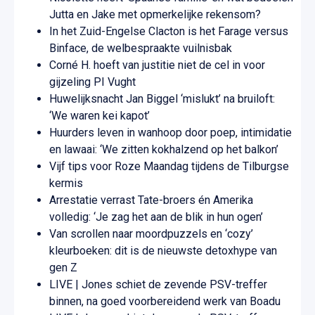
Jutta en Jake met opmerkelijke rekensom?
In het Zuid-Engelse Clacton is het Farage versus
Binface, de welbespraakte vuilnisbak
Corné H. hoeft van justitie niet de cel in voor
gijzeling PI Vught
Huwelijksnacht Jan Biggel ‘mislukt’ na bruiloft:
‘We waren kei kapot’
Huurders leven in wanhoop door poep, intimidatie
en lawaai: ‘We zitten kokhalzend op het balkon’
Vijf tips voor Roze Maandag tijdens de Tilburgse
kermis
Arrestatie verrast Tate-broers én Amerika
volledig: ‘Je zag het aan de blik in hun ogen’
Van scrollen naar moordpuzzels en ‘cozy’
kleurboeken: dit is de nieuwste detoxhype van
gen Z
LIVE | Jones schiet de zevende PSV-treffer
binnen, na goed voorbereidend werk van Boadu